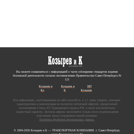
Вы можете ознакомиться с информацией о части соблюдения стандартов ведения
безопасной деятельности согласно постановлению Правительства Санкт-Петербурга №
121
Козырев и
Козырев и
ИП
Ко
К
Козырев
Вся информация, опубликованная на сайте kozyreff.ru, в т.ч. цены товаров, описания,
характеристики и комплектации не являются публичной офертой, определяемой
положениями Статьи 437 Гражданского кодекса РФ, и носят исключительно
справочный характер. Договор оферты заключается только после подтверждения
исполнения заказа сотрудником нашей компании.
Политика обработки персональных данных.
© 2004-2026 Козырев и К — ТРАНСПОРТНАЯ КОМПАНИЯ. г. Санкт-Петербург,