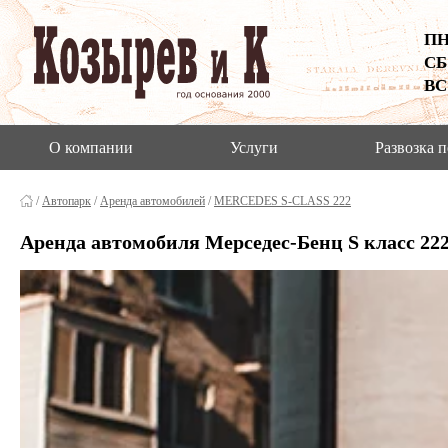
ПН
CБ
ВС
О компании
Услуги
Развозка 
/
Автопарк
/
Аренда автомобилей
/
MERCEDES S-CLASS 222
Аренда автомобиля Мерседес-Бенц S класс 22