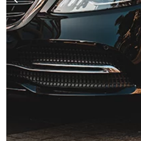
Минимальный заказ: 3 часа фактического использ
При выезде за КАД стоимость рассчитывается по
С 23:00 до 06:00 стоимость рассчитывается по н
Платные дороги и платные парковки оплачиваютс
При осуществлении услуг перевозки трансфером в
ожидания пассажиров более 15 минут по вине за
Оплата производится за наличный и безналичный
Окончательная стоимость заказа зависит от даты и 
В дни повышенной загрузки тарифы на оказание услуг
При большом объеме заказов предусматривается пред
Под «арендой транспортного средства» с экипа
владение и пользование на срок указанный в дого
Под «трансфером» понимается услуга по перевоз
организацию выгрузки в точке пребывания по пр
Заявки принимаются: