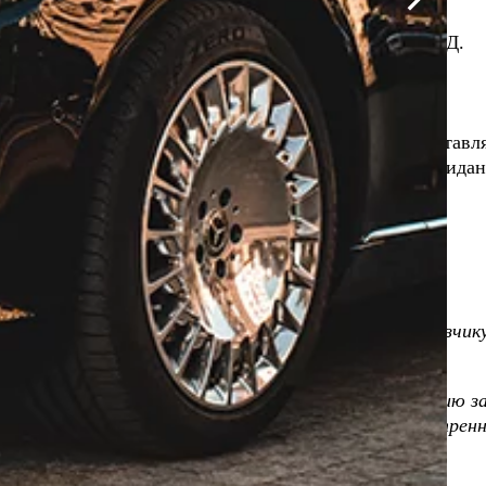
ования транспорта + 2 часа подачи без выезда за КАД.
 километражу.
очным тарифам.
я заказчиком дополнительно.
ремя загрузки пассажиров в точке отправления составля
казчика, оплачивается дополнительно каждый час ожидан
 расчет.
общего количества часов.
 перевозки увеличиваются.
оставление скидки.
жем арендодателя понимается предоставление заказчику
воре.
ке пассажиров, которая включает в себя организацию з
инципу «от адреса до адреса» с оплатой в предусмотренн