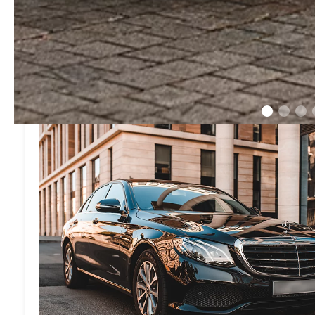
- по телефонам:
+7 (812) 955-66-77
- по электронной почте:
zakaz@kozyreff.ru
Вас могут заинтересовать: